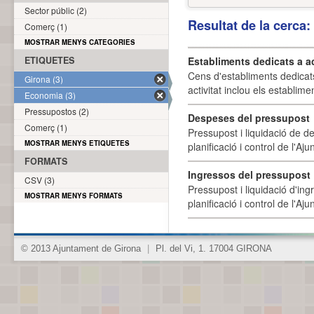
Sector públic (2)
Resultat de la cerca
Comerç (1)
MOSTRAR MENYS CATEGORIES
ETIQUETES
Establiments dedicats a a
Cens d'establiments dedicat
Girona (3)
activitat inclou els establime
Economia (3)
Pressupostos (2)
Despeses del pressupost
Comerç (1)
Pressupost i liquidació de d
MOSTRAR MENYS ETIQUETES
planificació i control de l'A
FORMATS
Ingressos del pressupost
CSV (3)
Pressupost i liquidació d'ing
MOSTRAR MENYS FORMATS
planificació i control de l'A
© 2013 Ajuntament de Girona
|
Pl. del Vi, 1. 17004 GIRONA