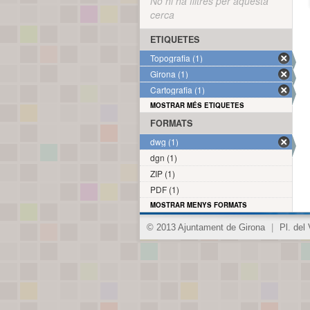
No hi ha filtres per aquesta
cerca
ETIQUETES
Topografia (1)
Girona (1)
Cartografia (1)
MOSTRAR MÉS ETIQUETES
FORMATS
dwg (1)
dgn (1)
ZIP (1)
PDF (1)
MOSTRAR MENYS FORMATS
© 2013 Ajuntament de Girona
|
Pl. del