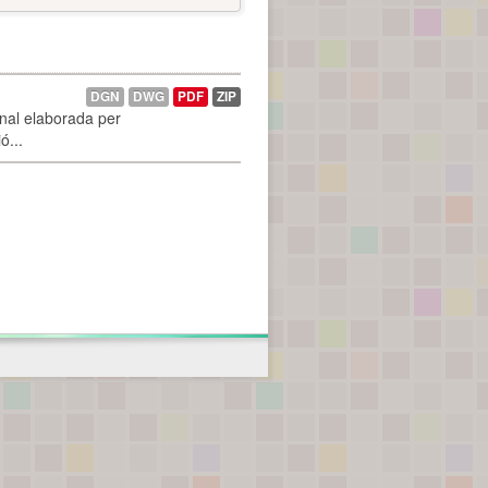
DGN
DWG
PDF
ZIP
onal elaborada per
ó...