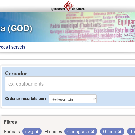
rees i serveis
Cercador
Ordenar resultats per
Filtres
Formats:
dwg
Etiquetes:
Cartografia
Girona
To