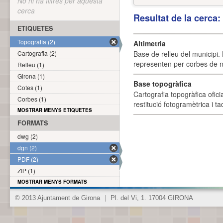
No hi ha filtres per aquesta
cerca
Resultat de la cerca
ETIQUETES
Topografia (2)
Altimetria
Cartografia (2)
Base de relleu del municipi.
representen per corbes de ni
Relleu (1)
Girona (1)
Base topogràfica
Cotes (1)
Cartografia topogràfica ofic
Corbes (1)
restitució fotogramètrica i ta
MOSTRAR MENYS ETIQUETES
FORMATS
dwg (2)
dgn (2)
PDF (2)
ZIP (1)
MOSTRAR MENYS FORMATS
© 2013 Ajuntament de Girona
|
Pl. del Vi, 1. 17004 GIRONA