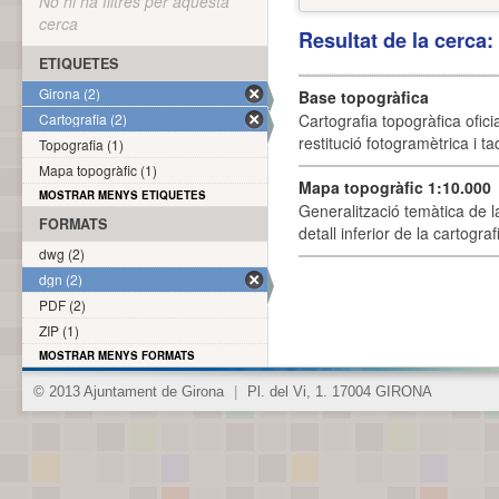
No hi ha filtres per aquesta
cerca
Resultat de la cerca
ETIQUETES
Girona (2)
Base topogràfica
Cartografia (2)
Cartografia topogràfica ofic
restitució fotogramètrica i ta
Topografia (1)
Mapa topogràfic (1)
Mapa topogràfic 1:10.000
MOSTRAR MENYS ETIQUETES
Generalització temàtica de l
FORMATS
detall inferior de la cartogra
dwg (2)
dgn (2)
PDF (2)
ZIP (1)
MOSTRAR MENYS FORMATS
© 2013 Ajuntament de Girona
|
Pl. del Vi, 1. 17004 GIRONA