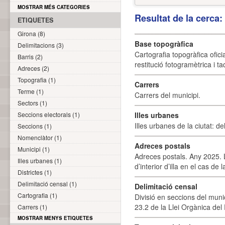
MOSTRAR MÉS CATEGORIES
Resultat de la cerca
ETIQUETES
Girona (8)
Base topogràfica
Delimitacions (3)
Cartografia topogràfica ofic
Barris (2)
restitució fotogramètrica i ta
Adreces (2)
Topografia (1)
Carrers
Terme (1)
Carrers del municipi.
Sectors (1)
Seccions electorals (1)
Illes urbanes
Illes urbanes de la ciutat: de
Seccions (1)
Nomenclàtor (1)
Adreces postals
Municipi (1)
Adreces postals. Any 2025. L
Illes urbanes (1)
d’interior d’illa en el cas de
Districtes (1)
Delimitació censal (1)
Delimitació censal
Cartografia (1)
Divisió en seccions del muni
23.2 de la Llei Orgànica del
Carrers (1)
MOSTRAR MENYS ETIQUETES