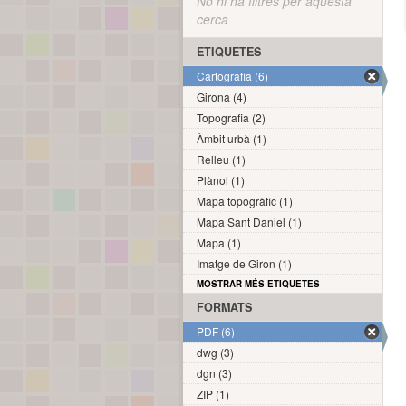
No hi ha filtres per aquesta
cerca
ETIQUETES
Cartografia (6)
Girona (4)
Topografia (2)
Àmbit urbà (1)
Relleu (1)
Plànol (1)
Mapa topogràfic (1)
Mapa Sant Daniel (1)
Mapa (1)
Imatge de Giron (1)
MOSTRAR MÉS ETIQUETES
FORMATS
PDF (6)
dwg (3)
dgn (3)
ZIP (1)