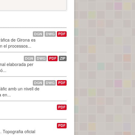
DGN
DWG
PDF
ràfica de Girona es
n el processos...
DGN
DWG
PDF
ZIP
onal elaborada per
ó...
DGN
DWG
PDF
àfic amb un nivell de
a en...
PDF
PDF
 Topografia oficial