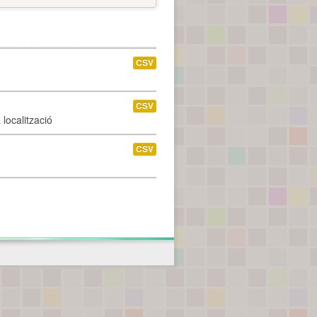
CSV
CSV
localització
CSV