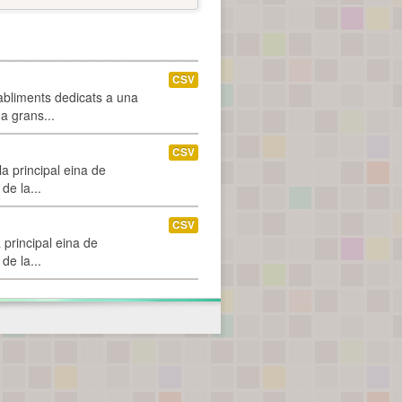
CSV
abliments dedicats a una
 a grans...
CSV
a principal eina de
de la...
CSV
 principal eina de
de la...