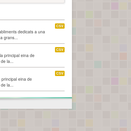
CSV
abliments dedicats a una
 a grans...
CSV
a principal eina de
de la...
CSV
 principal eina de
de la...