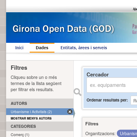
Inici
Dades
Entitats, àrees i serveis
Filtres
Cercador
Cliqueu sobre un o més
termes de la llista següent
per filtrar els resultats.
Ordenar resultats per
AUTORS
Urbanisme i Activitats (2)
MOSTRAR MENYS AUTORS
Filtres
CATEGORIES
Organitzacions:
Urbanism
Comerç (1)