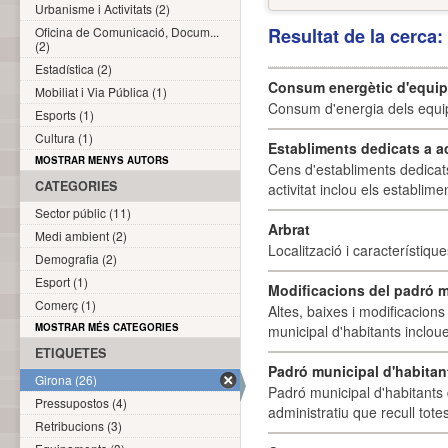
Urbanisme i Activitats (2)
Oficina de Comunicació, Docum...
Resultat de la cerca
(2)
Estadística (2)
Consum energètic d'equi
Mobiliat i Via Pública (1)
Consum d'energia dels equi
Esports (1)
Cultura (1)
Establiments dedicats a a
MOSTRAR MENYS AUTORS
Cens d'establiments dedicat
CATEGORIES
activitat inclou els establime
Sector públic (11)
Arbrat
Medi ambient (2)
Localització i característique
Demografia (2)
Esport (1)
Modificacions del padró m
Comerç (1)
Altes, baixes i modificacion
MOSTRAR MÉS CATEGORIES
municipal d'habitants incloue
ETIQUETES
Padró municipal d'habitan
Girona (26)
Padró municipal d'habitants 
Pressupostos (4)
administratiu que recull tote
Retribucions (3)