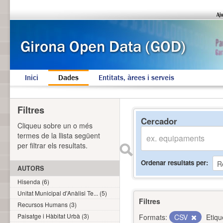
Inici
Dades
Entitats, àrees i serveis
Filtres
Cercador
Cliqueu sobre un o més
termes de la llista següent
per filtrar els resultats.
Ordenar resultats per
AUTORS
Hisenda (6)
Unitat Municipal d'Anàlisi Te... (5)
Filtres
Recursos Humans (3)
Paisatge i Hàbitat Urbà (3)
Formats:
CSV
Etiqu