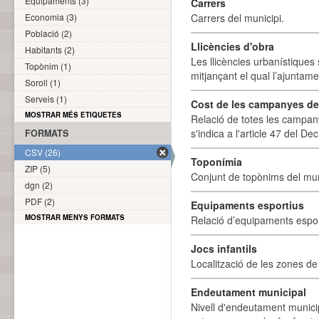
Equipaments (3)
Carrers
Economia (3)
Carrers del municipi.
Població (2)
Llicències d'obra
Habitants (2)
Les llicències urbanístiques 
Topònim (1)
mitjançant el qual l’ajuntame
Soroll (1)
Serveis (1)
Cost de les campanyes de p
MOSTRAR MÉS ETIQUETES
Relació de totes les campany
s'indica a l'article 47 del De
FORMATS
CSV (26)
Toponímia
ZIP (5)
Conjunt de topònims del mun
dgn (2)
PDF (2)
Equipaments esportius
MOSTRAR MENYS FORMATS
Relació d’equipaments esporti
Jocs infantils
Localització de les zones de j
Endeutament municipal
Nivell d'endeutament munici