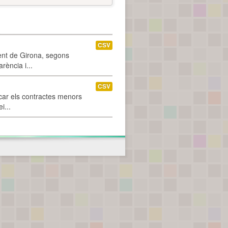
CSV
ment de Girona, segons
rència i...
CSV
car els contractes menors
i...