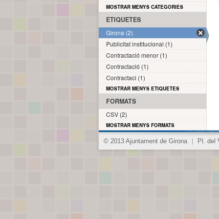
MOSTRAR MENYS CATEGORIES
ETIQUETES
Girona (2)
Publicitat institucional (1)
Contractació menor (1)
Contractació (1)
Contractaci (1)
MOSTRAR MENYS ETIQUETES
FORMATS
CSV (2)
MOSTRAR MENYS FORMATS
© 2013 Ajuntament de Girona
|
Pl. del