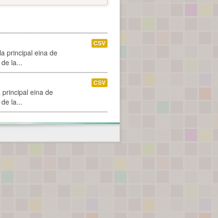
CSV
a principal eina de
de la...
CSV
 principal eina de
de la...