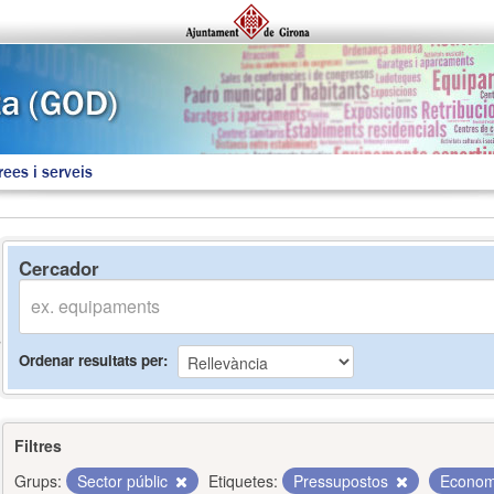
rees i serveis
Cercador
Ordenar resultats per
Filtres
Grups:
Sector públic
Etiquetes:
Pressupostos
Econo