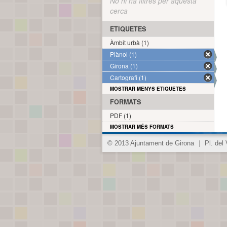
No hi ha filtres per aquesta
cerca
ETIQUETES
Àmbit urbà (1)
Plànol (1)
Girona (1)
Cartografi (1)
MOSTRAR MENYS ETIQUETES
FORMATS
PDF (1)
MOSTRAR MÉS FORMATS
© 2013 Ajuntament de Girona
|
Pl. del