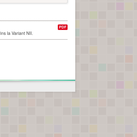
PDF
ns la Variant NII.