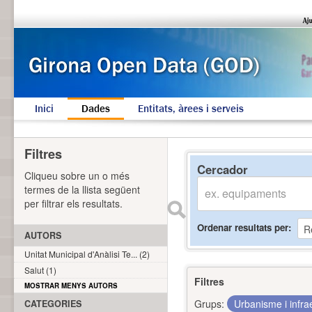
Inici
Dades
Entitats, àrees i serveis
Filtres
Cercador
Cliqueu sobre un o més
termes de la llista següent
per filtrar els resultats.
Ordenar resultats per
AUTORS
Unitat Municipal d'Anàlisi Te... (2)
Salut (1)
Filtres
MOSTRAR MENYS AUTORS
Grups:
Urbanisme i infra
CATEGORIES