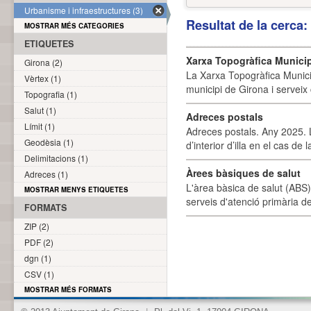
Urbanisme i infraestructures (3)
Resultat de la cerca
MOSTRAR MÉS CATEGORIES
ETIQUETES
Xarxa Topogràfica Munici
Girona (2)
La Xarxa Topogràfica Munici
Vèrtex (1)
municipi de Girona i serveix
Topografia (1)
Salut (1)
Adreces postals
Límit (1)
Adreces postals. Any 2025. L
Geodèsia (1)
d’interior d’illa en el cas de
Delimitacions (1)
Àrees bàsiques de salut
Adreces (1)
L'àrea bàsica de salut (ABS) 
MOSTRAR MENYS ETIQUETES
serveis d'atenció primària de
FORMATS
ZIP (2)
PDF (2)
dgn (1)
CSV (1)
MOSTRAR MÉS FORMATS