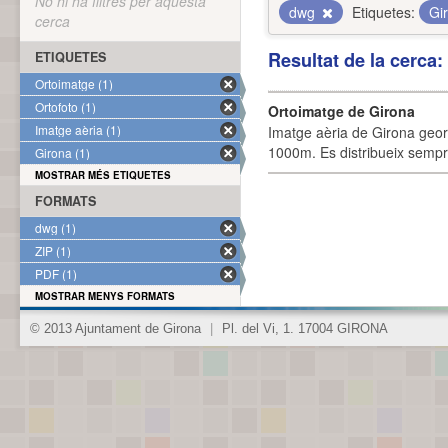
No hi ha filtres per aquesta
dwg
Etiquetes:
Gi
cerca
Resultat de la cerca
ETIQUETES
Ortoimatge (1)
Ortofoto (1)
Ortoimatge de Girona
Imatge aèria (1)
Imatge aèria de Girona geor
1000m. Es distribueix sempre
Girona (1)
MOSTRAR MÉS ETIQUETES
FORMATS
dwg (1)
ZIP (1)
PDF (1)
MOSTRAR MENYS FORMATS
© 2013 Ajuntament de Girona
|
Pl. del Vi, 1. 17004 GIRONA