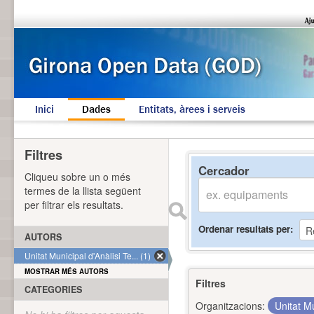
Inici
Dades
Entitats, àrees i serveis
Filtres
Cercador
Cliqueu sobre un o més
termes de la llista següent
per filtrar els resultats.
Ordenar resultats per
AUTORS
Unitat Municipal d'Anàlisi Te... (1)
MOSTRAR MÉS AUTORS
Filtres
CATEGORIES
Organitzacions:
Unitat Mu