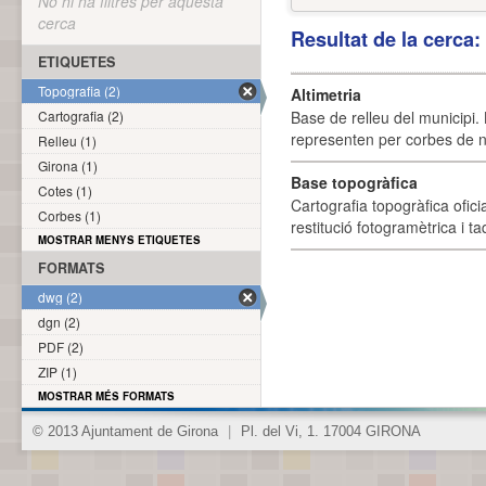
No hi ha filtres per aquesta
cerca
Resultat de la cerca
ETIQUETES
Topografia (2)
Altimetria
Cartografia (2)
Base de relleu del municipi.
representen per corbes de ni
Relleu (1)
Girona (1)
Base topogràfica
Cotes (1)
Cartografia topogràfica ofic
Corbes (1)
restitució fotogramètrica i ta
MOSTRAR MENYS ETIQUETES
FORMATS
dwg (2)
dgn (2)
PDF (2)
ZIP (1)
MOSTRAR MÉS FORMATS
© 2013 Ajuntament de Girona
|
Pl. del Vi, 1. 17004 GIRONA