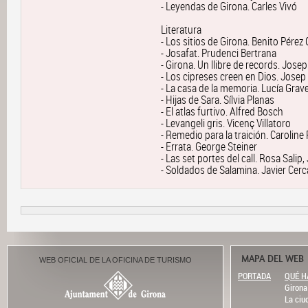
- Leyendas de Girona. Carles Vivó
Literatura
- Los sitios de Girona. Benito Pérez
- Josafat. Prudenci Bertrana
- Girona. Un llibre de records. Josep
- Los cipreses creen en Dios. Josep 
- La casa de la memoria. Lucía Grav
- Hijas de Sara. Sílvia Planas
- El atlas furtivo. Alfred Bosch
- Levangeli gris. Vicenç Villatoro
- Remedio para la traición. Caroline
- Errata. George Steiner
- Las set portes del call. Rosa Sal
- Soldados de Salamina. Javier Cerc
MAPA DEL WEB
WEB OFICIAL DE LA OFICINA DE TURISMO
PORTADA
QUÉ H
Girona
La ciu