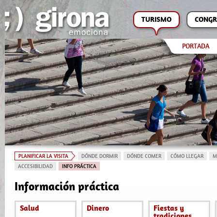
TURISMO
CONGR
PORTADA
PLANIFICAR LA VISITA
DÓNDE DORMIR
DÓNDE COMER
CÓMO LLEGAR
M
ACCESIBILIDAD
INFO PRÁCTICA
Información práctica
Salud
Dinero
Fiestas y
tradiciones