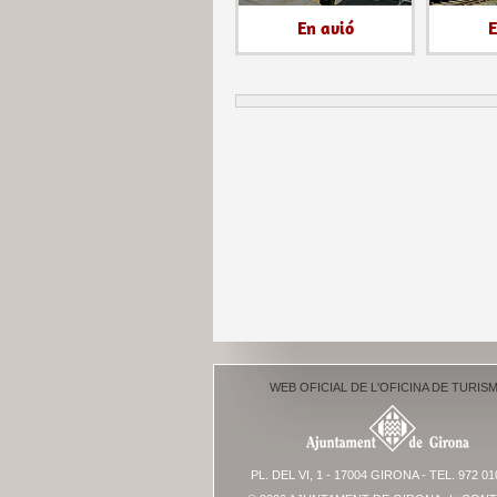
En avió
E
WEB OFICIAL DE L'OFICINA DE TURIS
PL. DEL VI, 1 - 17004 GIRONA - TEL. 972 01