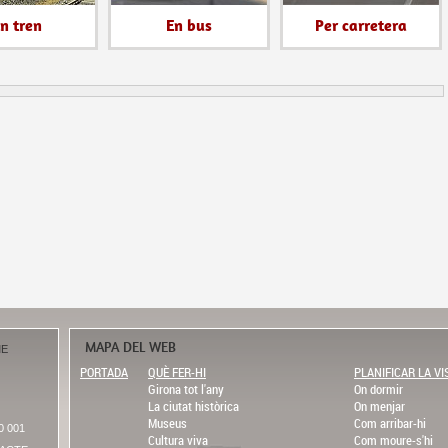
n tren
En bus
Per carretera
MAPA DEL WEB
ME
PORTADA
QUÈ FER-HI
PLANIFICAR LA VI
Girona tot l'any
On dormir
La ciutat històrica
On menjar
Museus
Com arribar-hi
0 001
Cultura viva
Com moure-s'hi