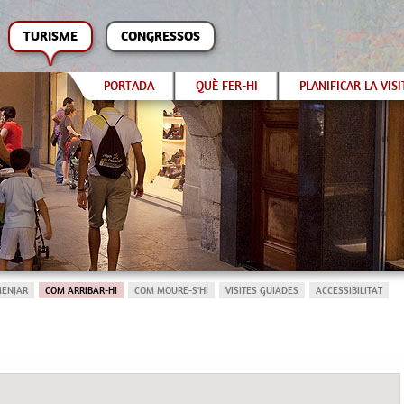
TURISME
CONGRESSOS
PORTADA
QUÈ FER-HI
PLANIFICAR LA VISI
MENJAR
COM ARRIBAR-HI
COM MOURE-S'HI
VISITES GUIADES
ACCESSIBILITAT