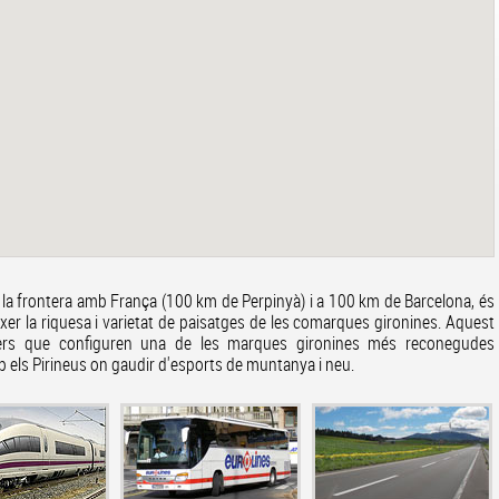
 la frontera amb França (100 km de Perpinyà) i a 100 km de Barcelona, és
ixer la riquesa i varietat de paisatges de les comarques gironines. Aquest
ners que configuren una de les marques gironines més reconegudes
b els Pirineus on gaudir d'esports de muntanya i neu.