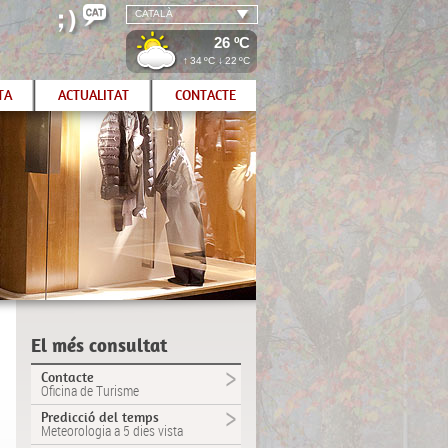
CATALÀ
26 ºC
↑
34
ºC ↓
22
ºC
TA
ACTUALITAT
CONTACTE
El més consultat
Contacte
Oficina de Turisme
Predicció del temps
Meteorologia a 5 dies vista