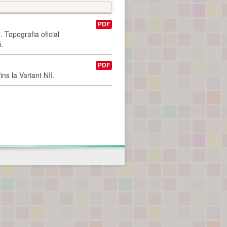
PDF
 Topografia oficial
ó.
PDF
ns la Variant NII.