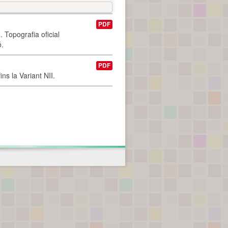
PDF
 Topografia oficial
ó.
PDF
ns la Variant NII.