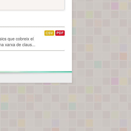
CSV
PDF
ics que cobreix el
na xarxa de claus...