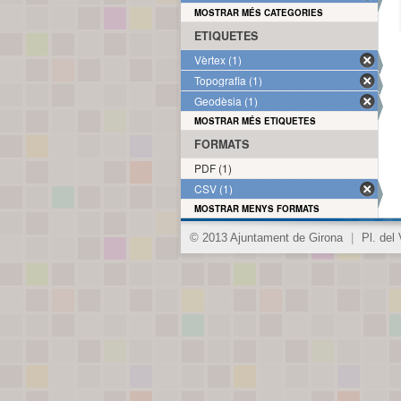
MOSTRAR MÉS CATEGORIES
ETIQUETES
Vèrtex (1)
Topografia (1)
Geodèsia (1)
MOSTRAR MÉS ETIQUETES
FORMATS
PDF (1)
CSV (1)
MOSTRAR MENYS FORMATS
© 2013 Ajuntament de Girona
|
Pl. del