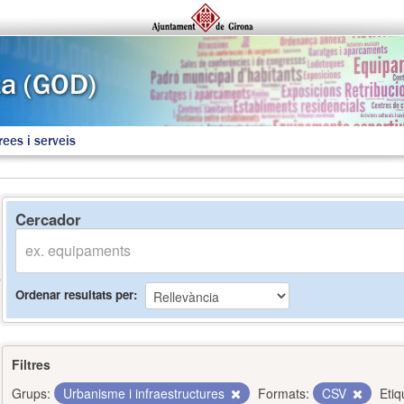
rees i serveis
Cercador
Ordenar resultats per
Filtres
Grups:
Urbanisme i infraestructures
Formats:
CSV
Etiq