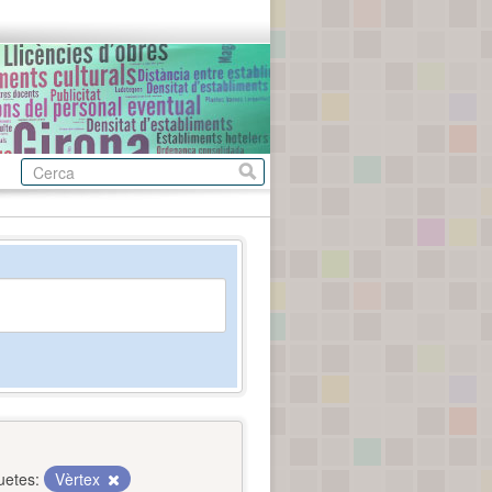
uetes:
Vèrtex