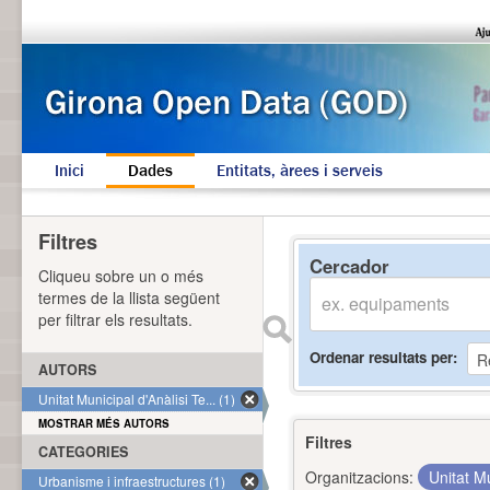
Inici
Dades
Entitats, àrees i serveis
Filtres
Cercador
Cliqueu sobre un o més
termes de la llista següent
per filtrar els resultats.
Ordenar resultats per
AUTORS
Unitat Municipal d'Anàlisi Te... (1)
MOSTRAR MÉS AUTORS
Filtres
CATEGORIES
Organitzacions:
Unitat Mu
Urbanisme i infraestructures (1)