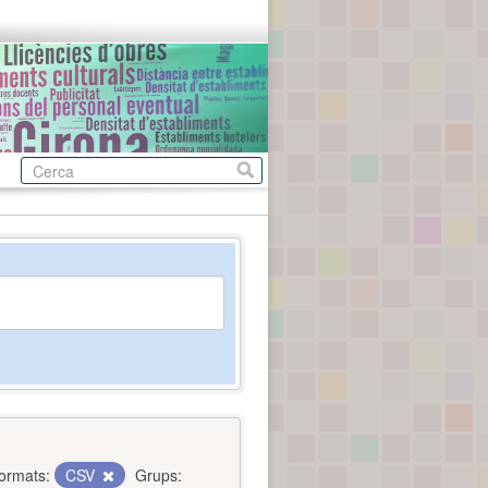
ormats:
CSV
Grups: