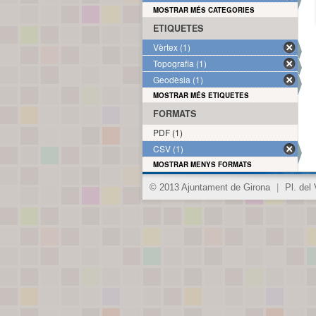
MOSTRAR MÉS CATEGORIES
ETIQUETES
Vèrtex (1)
Topografia (1)
Geodèsia (1)
MOSTRAR MÉS ETIQUETES
FORMATS
PDF (1)
CSV (1)
MOSTRAR MENYS FORMATS
© 2013 Ajuntament de Girona
|
Pl. del