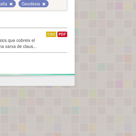
afia
Geodèsia
CSV
PDF
ics que cobreix el
na xarxa de claus...