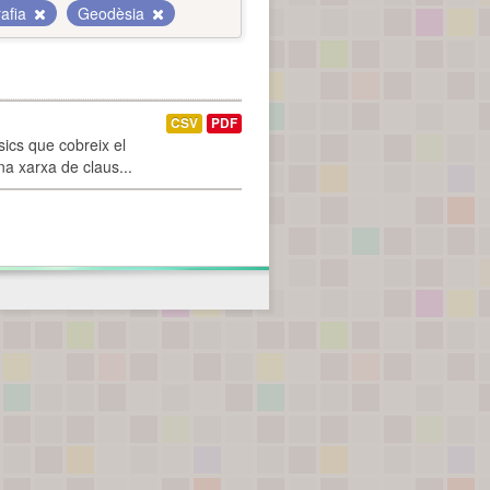
afia
Geodèsia
CSV
PDF
ics que cobreix el
na xarxa de claus...