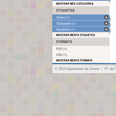
MOSTRAR MÉS CATEGORIES
ETIQUETES
Vèrtex (1)
Topografia (1)
Geodèsia (1)
MOSTRAR MENYS ETIQUETES
FORMATS
PDF (1)
CSV (1)
MOSTRAR MENYS FORMATS
© 2013 Ajuntament de Girona
|
Pl. del