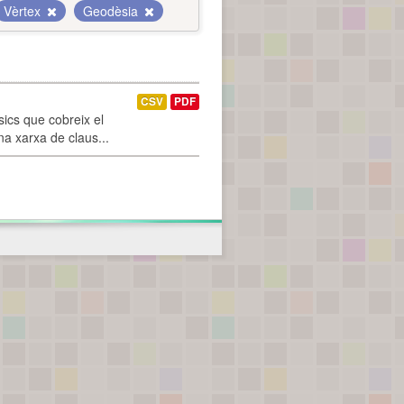
Vèrtex
Geodèsia
CSV
PDF
ics que cobreix el
na xarxa de claus...