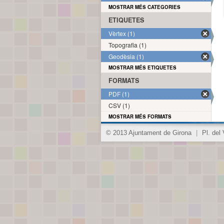
MOSTRAR MÉS CATEGORIES
ETIQUETES
Vèrtex (1)
Topografia (1)
Geodèsia (1)
MOSTRAR MÉS ETIQUETES
FORMATS
PDF (1)
CSV (1)
MOSTRAR MÉS FORMATS
© 2013 Ajuntament de Girona
|
Pl. del