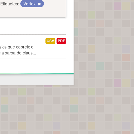
Etiquetes:
Vèrtex
CSV
PDF
ics que cobreix el
na xarxa de claus...