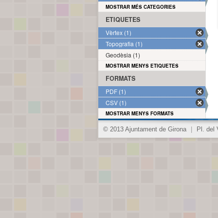
MOSTRAR MÉS CATEGORIES
ETIQUETES
Vèrtex (1)
Topografia (1)
Geodèsia (1)
MOSTRAR MENYS ETIQUETES
FORMATS
PDF (1)
CSV (1)
MOSTRAR MENYS FORMATS
© 2013 Ajuntament de Girona
|
Pl. del