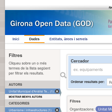
Inici
Dades
Entitats, àrees i serveis
Filtres
Cercador
Cliqueu sobre un o més
termes de la llista següent
per filtrar els resultats.
Ordenar resultats per
AUTORS
Unitat Municipal d'Anàlisi Te... (1)
MOSTRAR MENYS AUTORS
Filtres
CATEGORIES
Organitzacions:
Unitat Mu
Urbanisme i infraestructures (1)