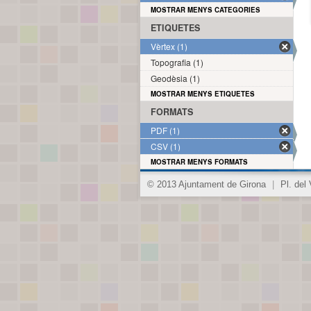
MOSTRAR MENYS CATEGORIES
ETIQUETES
Vèrtex (1)
Topografia (1)
Geodèsia (1)
MOSTRAR MENYS ETIQUETES
FORMATS
PDF (1)
CSV (1)
MOSTRAR MENYS FORMATS
© 2013 Ajuntament de Girona
|
Pl. del