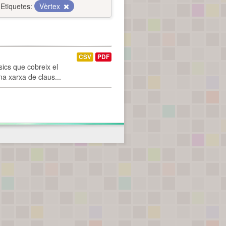
Etiquetes:
Vèrtex
CSV
PDF
ics que cobreix el
na xarxa de claus...