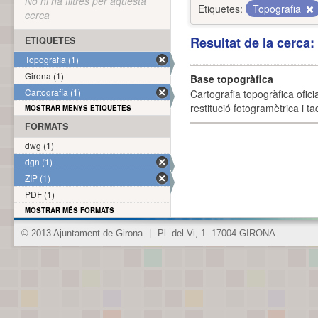
No hi ha filtres per aquesta
Etiquetes:
Topografia
cerca
Resultat de la cerca
ETIQUETES
Topografia (1)
Girona (1)
Base topogràfica
Cartografia (1)
Cartografia topogràfica ofic
restitució fotogramètrica i ta
MOSTRAR MENYS ETIQUETES
FORMATS
dwg (1)
dgn (1)
ZIP (1)
PDF (1)
MOSTRAR MÉS FORMATS
© 2013 Ajuntament de Girona
|
Pl. del Vi, 1. 17004 GIRONA