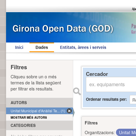
Inici
Dades
Entitats, àrees i serveis
Filtres
Cercador
Cliqueu sobre un o més
termes de la llista següent
per filtrar els resultats.
Ordenar resultats per
AUTORS
Unitat Municipal d'Anàlisi Te... (1)
MOSTRAR MÉS AUTORS
Filtres
CATEGORIES
Organitzacions:
Unitat Mu