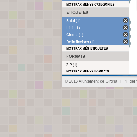
MOSTRAR MENYS CATEGORIES
ETIQUETES
Salut (1)
Límit (1)
Girona (1)
Delimitacions (1)
MOSTRAR MÉS ETIQUETES
FORMATS
ZIP (1)
MOSTRAR MENYS FORMATS
© 2013 Ajuntament de Girona
|
Pl. del