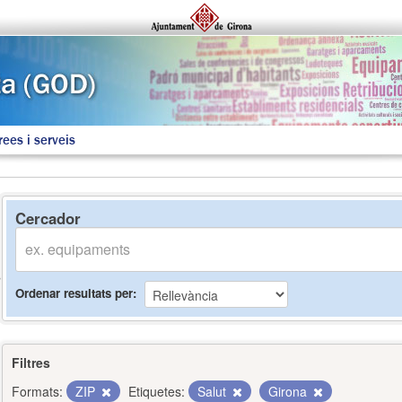
rees i serveis
Cercador
Ordenar resultats per
Filtres
Formats:
ZIP
Etiquetes:
Salut
Girona