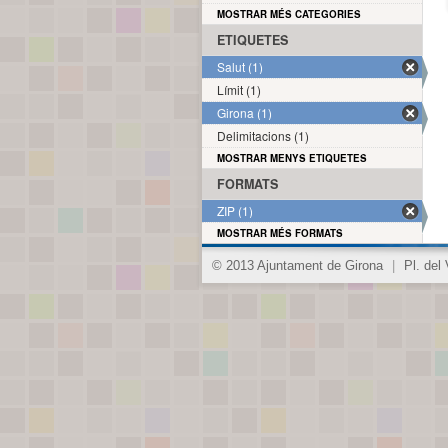
MOSTRAR MÉS CATEGORIES
ETIQUETES
Salut (1)
Límit (1)
Girona (1)
Delimitacions (1)
MOSTRAR MENYS ETIQUETES
FORMATS
ZIP (1)
MOSTRAR MÉS FORMATS
© 2013 Ajuntament de Girona
|
Pl. del