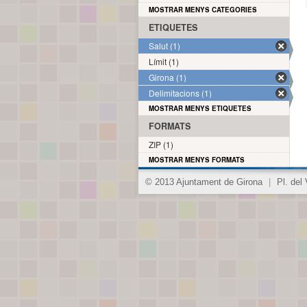
MOSTRAR MENYS CATEGORIES
ETIQUETES
Salut (1)
Límit (1)
Girona (1)
Delimitacions (1)
MOSTRAR MENYS ETIQUETES
FORMATS
ZIP (1)
MOSTRAR MENYS FORMATS
© 2013 Ajuntament de Girona
|
Pl. del