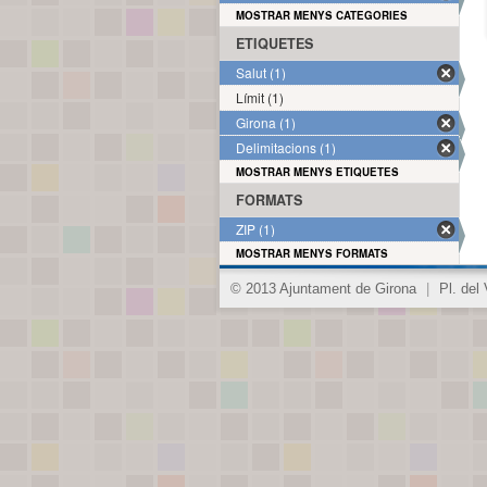
MOSTRAR MENYS CATEGORIES
ETIQUETES
Salut (1)
Límit (1)
Girona (1)
Delimitacions (1)
MOSTRAR MENYS ETIQUETES
FORMATS
ZIP (1)
MOSTRAR MENYS FORMATS
© 2013 Ajuntament de Girona
|
Pl. del