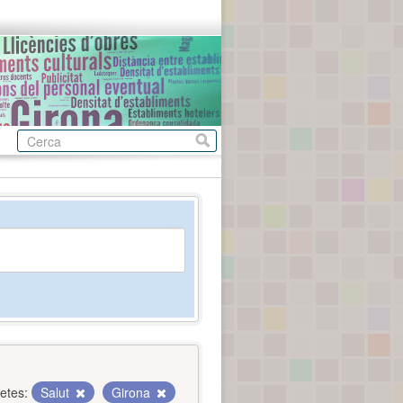
etes:
Salut
Girona