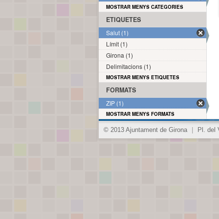
MOSTRAR MENYS CATEGORIES
ETIQUETES
Salut (1)
Límit (1)
Girona (1)
Delimitacions (1)
MOSTRAR MENYS ETIQUETES
FORMATS
ZIP (1)
MOSTRAR MENYS FORMATS
© 2013 Ajuntament de Girona
|
Pl. del