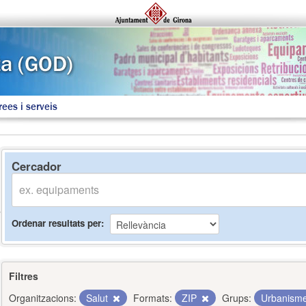
rees i serveis
Cercador
Ordenar resultats per
Filtres
Organitzacions:
Salut
Formats:
ZIP
Grups:
Urbanisme 