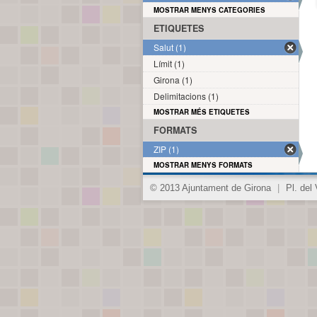
MOSTRAR MENYS CATEGORIES
ETIQUETES
Salut (1)
Límit (1)
Girona (1)
Delimitacions (1)
MOSTRAR MÉS ETIQUETES
FORMATS
ZIP (1)
MOSTRAR MENYS FORMATS
© 2013 Ajuntament de Girona
|
Pl. del