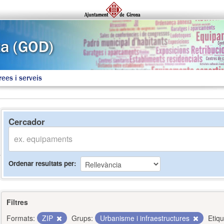
rees i serveis
Cercador
Ordenar resultats per
Filtres
Formats:
ZIP
Grups:
Urbanisme i infraestructures
Etiqu