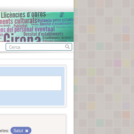
etes:
Salut