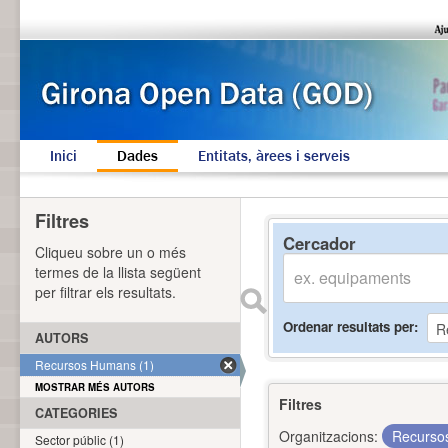
Inici
Dades
Entitats, àrees i serveis
Filtres
Cercador
Cliqueu sobre un o més
termes de la llista següent
per filtrar els resultats.
Ordenar resultats per
AUTORS
Recursos Humans (1)
MOSTRAR MÉS AUTORS
Filtres
CATEGORIES
Organitzacions:
Recurs
Sector públic (1)