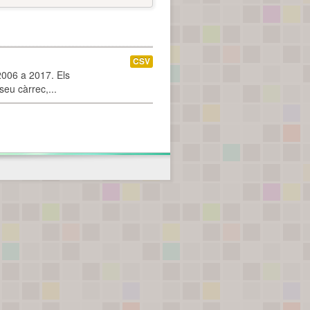
CSV
2006 a 2017. Els
seu càrrec,...