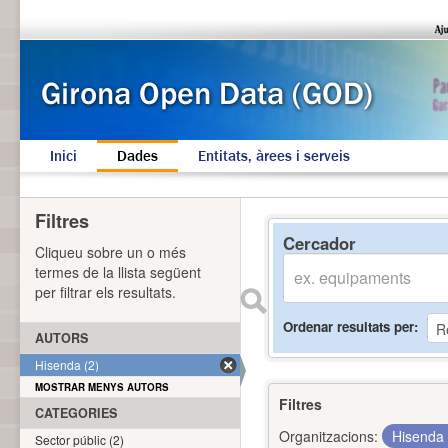
Inici
Dades
Entitats, àrees i serveis
Filtres
Cercador
Cliqueu sobre un o més
termes de la llista següent
per filtrar els resultats.
Ordenar resultats per
AUTORS
Hisenda (2)
MOSTRAR MENYS AUTORS
Filtres
CATEGORIES
Organitzacions:
Hisenda
Sector públic (2)