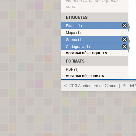
No hi ha filtres per aquesta
cerca
ETIQUETES
Plànol (1)
Mapa (1)
Girona (1)
Cartografia (1)
MOSTRAR MÉS ETIQUETES
FORMATS
PDF (1)
MOSTRAR MÉS FORMATS
© 2013 Ajuntament de Girona
|
Pl. del