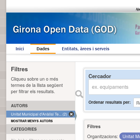
Inici
Dades
Entitats, àrees i serveis
Filtres
Cercador
Cliqueu sobre un o més
termes de la llista següent
per filtrar els resultats.
Ordenar resultats per
AUTORS
Unitat Municipal d'Anàlisi Te... (2)
MOSTRAR MENYS AUTORS
Filtres
CATEGORIES
Organitzacions:
Unitat Mu