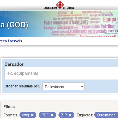
rees i serveis
Cercador
Ordenar resultats per
Filtres
Formats:
dwg
PDF
ZIP
Etiquetes:
Ortoimatge