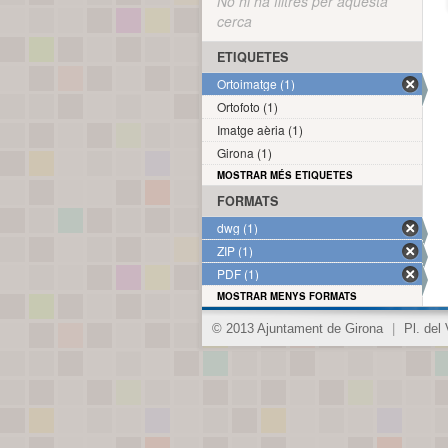
No hi ha filtres per aquesta
cerca
ETIQUETES
Ortoimatge (1)
Ortofoto (1)
Imatge aèria (1)
Girona (1)
MOSTRAR MÉS ETIQUETES
FORMATS
dwg (1)
ZIP (1)
PDF (1)
MOSTRAR MENYS FORMATS
© 2013 Ajuntament de Girona
|
Pl. del