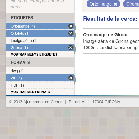
No hi ha filtres per aquesta
Ortoimatge
Giron
cerca
Resultat de la cerca
ETIQUETES
Ortoimatge (1)
Ortofoto (1)
Ortoimatge de Girona
Imatge aèria (1)
Imatge aèria de Girona geor
1000m. Es distribueix sempre
Girona (1)
MOSTRAR MENYS ETIQUETES
FORMATS
dwg (1)
ZIP (1)
PDF (1)
MOSTRAR MÉS FORMATS
© 2013 Ajuntament de Girona
|
Pl. del Vi, 1. 17004 GIRONA