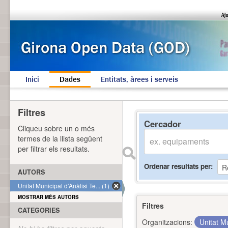
Inici
Dades
Entitats, àrees i serveis
Filtres
Cercador
Cliqueu sobre un o més
termes de la llista següent
per filtrar els resultats.
Ordenar resultats per
AUTORS
Unitat Municipal d'Anàlisi Te... (1)
MOSTRAR MÉS AUTORS
Filtres
CATEGORIES
Organitzacions:
Unitat Mu