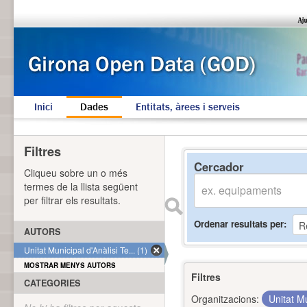
Inici
Dades
Entitats, àrees i serveis
Filtres
Cercador
Cliqueu sobre un o més
termes de la llista següent
per filtrar els resultats.
Ordenar resultats per
AUTORS
Unitat Municipal d'Anàlisi Te... (1)
MOSTRAR MENYS AUTORS
Filtres
CATEGORIES
Organitzacions:
Unitat Mu