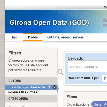
Inici
Dades
Entitats, àrees i serveis
Filtres
Cercador
Cliqueu sobre un o més
termes de la llista següent
per filtrar els resultats.
Ordenar resultats per
AUTORS
Unitat Municipal d'Anàlisi Te... (1)
MOSTRAR MÉS AUTORS
Filtres
CATEGORIES
Organitzacions:
Unitat Mu