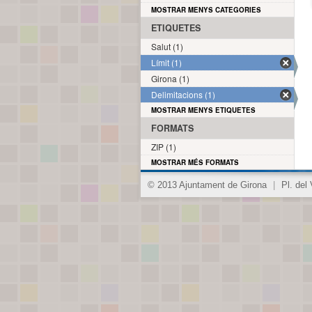
MOSTRAR MENYS CATEGORIES
ETIQUETES
Salut (1)
Límit (1)
Girona (1)
Delimitacions (1)
MOSTRAR MENYS ETIQUETES
FORMATS
ZIP (1)
MOSTRAR MÉS FORMATS
© 2013 Ajuntament de Girona
|
Pl. del