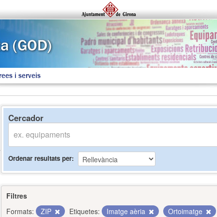
rees i serveis
Cercador
Ordenar resultats per
Filtres
Formats:
ZIP
Etiquetes:
Imatge aèria
Ortoimatge