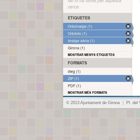
No hi ha filtres per aquesta
cerca
ETIQUETES
Ortoimatge (1)
Ortofoto (1)
Imatge aèria (1)
Girona (1)
MOSTRAR MENYS ETIQUETES
FORMATS
dwg (1)
ZIP (1)
PDF (1)
MOSTRAR MÉS FORMATS
© 2013 Ajuntament de Girona
|
Pl. del