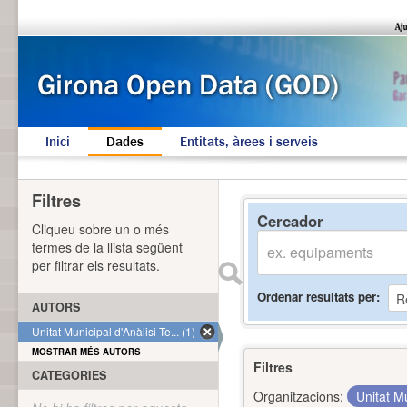
Inici
Dades
Entitats, àrees i serveis
Filtres
Cercador
Cliqueu sobre un o més
termes de la llista següent
per filtrar els resultats.
Ordenar resultats per
AUTORS
Unitat Municipal d'Anàlisi Te... (1)
MOSTRAR MÉS AUTORS
Filtres
CATEGORIES
Organitzacions:
Unitat Mu