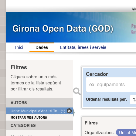
Inici
Dades
Entitats, àrees i serveis
Filtres
Cercador
Cliqueu sobre un o més
termes de la llista següent
per filtrar els resultats.
Ordenar resultats per
AUTORS
Unitat Municipal d'Anàlisi Te... (1)
MOSTRAR MÉS AUTORS
Filtres
CATEGORIES
Organitzacions:
Unitat Mu