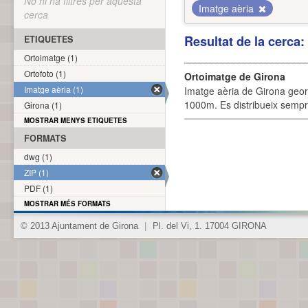
No hi ha filtres per aquesta
Imatge aèria
cerca
Resultat de la cerca
ETIQUETES
Ortoimatge (1)
Ortofoto (1)
Ortoimatge de Girona
Imatge aèria (1)
Imatge aèria de Girona geor
1000m. Es distribueix sempre
Girona (1)
MOSTRAR MENYS ETIQUETES
FORMATS
dwg (1)
ZIP (1)
PDF (1)
MOSTRAR MÉS FORMATS
© 2013 Ajuntament de Girona
|
Pl. del Vi, 1. 17004 GIRONA