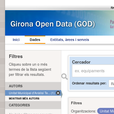
Inici
Dades
Entitats, àrees i serveis
Filtres
Cercador
Cliqueu sobre un o més
termes de la llista següent
per filtrar els resultats.
Ordenar resultats per
AUTORS
Unitat Municipal d'Anàlisi Te... (1)
MOSTRAR MÉS AUTORS
Filtres
CATEGORIES
Organitzacions:
Unitat Mu